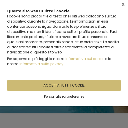
X
Questo sito web utilizza i cookie
I cookie sono piccoli file di testo che i siti web collocano sul tuo
dispositivo durante la navigazione. Le informazioni in essi
IT
EN
contenute possono riguardare te, le tue preferenze o il tuo
dispositivo ma non ti identificano sotto il profilo personale. Puoi
liberamente prestare, rifiutare o revocare il tuo consenso in
qualsiasi momento, personalizzando le tue preferenze. La scelta
di accettare tutti i cookie ti offre certamente la completezza di
navigazione di questo sito web.
Per saperne di più, leggi la nostra
Informativa sui cookie
e la
nostra
Informativa sulla privacy
ACCETTA TUTTI I COOKIE
Personalizza preferenze